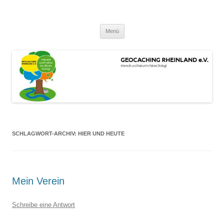
Zum
Inhalt
GEOCACHING RHEINLAND e.V.
springen
Mensch und Natur im fairen Dialog!
Menü
SCHLAGWORT-ARCHIV:
HIER UND HEUTE
Mein Verein
Schreibe eine Antwort