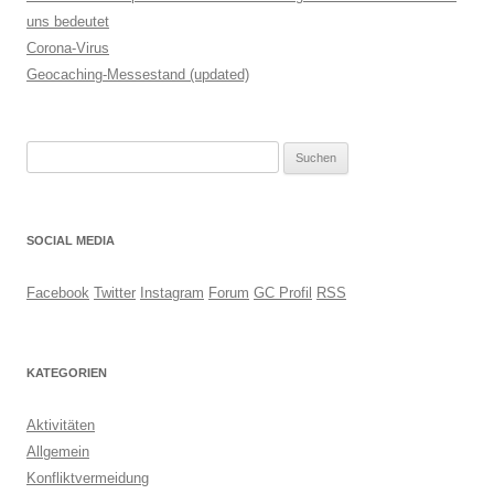
uns bedeutet
Corona-Virus
Geocaching-Messestand (updated)
Suchen
nach:
SOCIAL MEDIA
Facebook
Twitter
Instagram
Forum
GC Profil
RSS
KATEGORIEN
Aktivitäten
Allgemein
Konfliktvermeidung