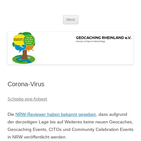
Zum
Inhalt
GEOCACHING RHEINLAND e.V.
springen
Mensch und Natur im fairen Dialog!
Menü
Corona-Virus
Schreibe eine Antwort
Die
NRW-Reviewer haben bekannt gegeben
, dass aufgrund
der derzeitigen Lage bis auf Weiteres keine neuen Geocaches,
Geocaching Events, CITOs und Community Celebration Events
in NRW veröffentlicht werden.