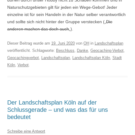
dürfen durch unser Hobby nicht zu Schaden kommen und in
Naturschutzgebieten gilt für jeden ein Wege-Gebot! Jeder
einzelne ist für sein Handeln in der Natur selber verantwortlich
und sollte sich nicht hinter der Gruppe verstecken („
Die
anderen machen das doch auch
„).
Dieser Beitrag wurde am
19. Juni 2020
von
OH
in
Landschaftsplan
veröffentlicht. Schlagworte:
Beschluss
,
Danke
,
Geocaching-Verbot
,
Geocachingverbot
,
Landschaftsplan
,
Landschaftsplan Köln
,
Stadt
Köln
,
Verbot
.
Der Landschaftsplan Köln auf der
Schlussgerade – und was das für uns
bedeutet
Schreibe eine Antwort