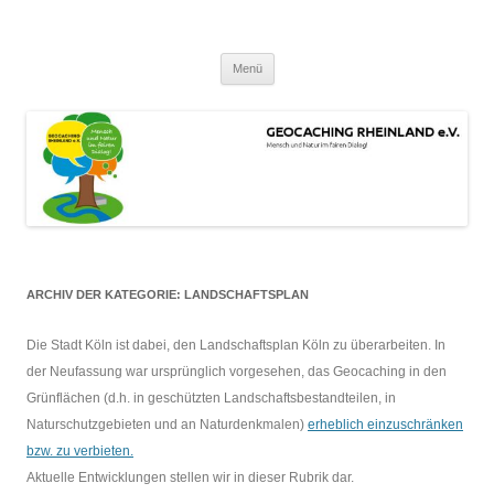
Zum
Inhalt
GEOCACHING RHEINLAND e.V.
springen
Mensch und Natur im fairen Dialog!
Menü
ARCHIV DER KATEGORIE:
LANDSCHAFTSPLAN
Die Stadt Köln ist dabei, den Landschaftsplan Köln zu überarbeiten. In
der Neufassung war ursprünglich vorgesehen, das Geocaching in den
Grünflächen (d.h. in geschützten Landschaftsbestandteilen, in
Naturschutzgebieten und an Naturdenkmalen)
erheblich einzuschränken
bzw. zu verbieten.
Aktuelle Entwicklungen stellen wir in dieser Rubrik dar.