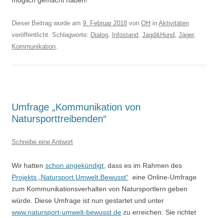
möglich gemacht haben!
Dieser Beitrag wurde am
9. Februar 2018
von
OH
in
Aktivitäten
veröffentlicht. Schlagworte:
Dialog
,
Infostand
,
Jagd&Hund
,
Jäger
,
Kommunikation
.
Umfrage „Kommunikation von
Natursporttreibenden“
Schreibe eine Antwort
Wir hatten
schon angekündigt
, dass es im Rahmen des
Projekts „Natursport.Umwelt.Bewusst“
eine Online-Umfrage
zum Kommunikationsverhalten von Natursportlern geben
würde. Diese Umfrage ist nun gestartet und unter
www.natursport-umwelt-bewusst.de
zu erreichen. Sie richtet