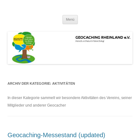
Zum
Inhalt
GEOCACHING RHEINLAND e.V.
springen
Mensch und Natur im fairen Dialog!
Menü
ARCHIV DER KATEGORIE:
AKTIVITÄTEN
In dieser Kategorie sammelt wir besondere Aktivitäten des Vereins, seiner
Mitglieder und anderer Geocacher
Geocaching-Messestand (updated)