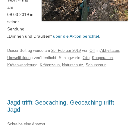
WDR 4 hat
am
09.03.2019 in
seiner
Sendung
„Drinnen und Draußen“
über die Aktion berichtet
.
Dieser Beitrag wurde am
25. Februar 2019
von
OH
in
Aktivitäten
,
Umweltbildung
veröffentlicht. Schlagworte:
Cito
,
Kooperation
,
Krötenwanderung
,
Krötenzaun
,
Naturschutz
,
Schutzzaun
.
Jagd trifft Geocaching, Geocaching trifft
Jagd
Schreibe eine Antwort