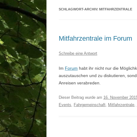
SCHLAGWORT-ARCHIV:
MITFAHRZENTRALE
Mitfahrzentrale im Forum
Schreibe eine Antwort
Im
Forum
habt ihr nicht nur die Möglich
auszutauschen und zu diskutieren, sond
Anreisen verabreden.
Dieser Beitrag wurde am
16. November 201
Events
,
Fahrgemeinschaft
,
Mitfahrzentrale
,